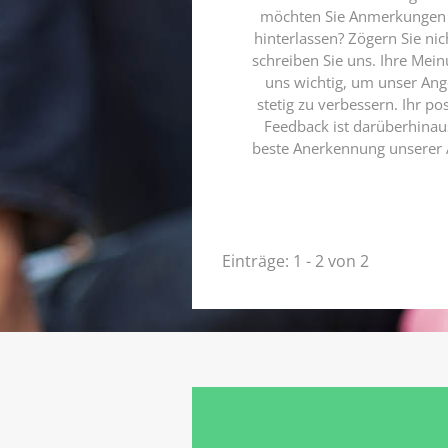
möchten Sie Anmerkungen
hinterlassen? Zögern Sie ni
schreiben Sie uns. Ihre Mein
uns wichtig, um unser An
stetig zu verbessern. Ihr pos
Feedback ist darüberhinau
beste Anerkennung unserer 
Einträge: 1 - 2 von 2